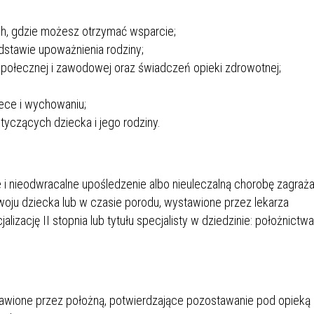
ch, gdzie możesz otrzymać wsparcie;
dstawie upoważnienia rodziny;
 społecznej i zawodowej oraz świadczeń opieki zdrowotnej;
ece i wychowaniu;
yczących dziecka i jego rodziny.
 i nieodwracalne upośledzenie albo nieuleczalną chorobę zagraż
woju dziecka lub w czasie porodu, wystawione przez lekarza
zację II stopnia lub tytułu specjalisty w dziedzinie: położnictwa
tawione przez położną, potwierdzające pozostawanie pod opieką