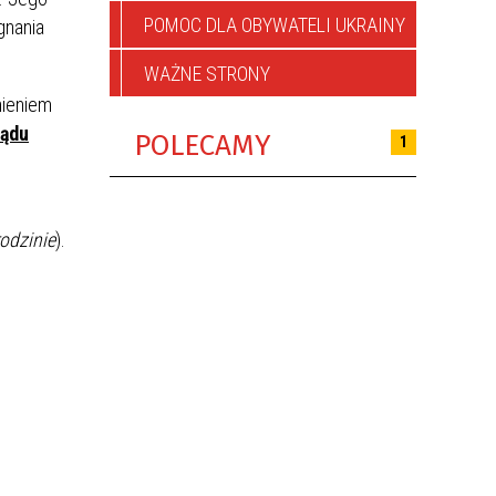
POMOC DLA OBYWATELI UKRAINY
gnania
WAŻNE STRONY
nieniem
sądu
POLECAMY
1
odzinie
).