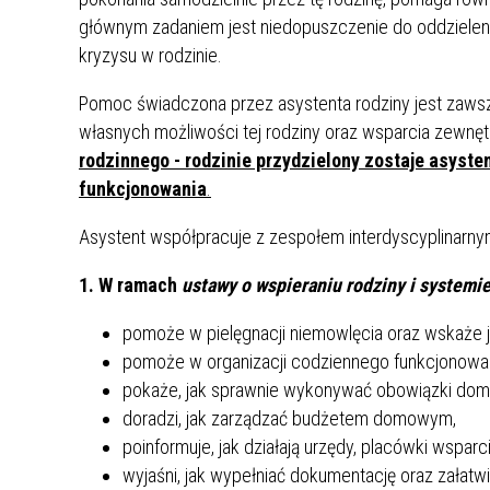
głównym zadaniem jest niedopuszczenie do oddzielenia
kryzysu w rodzinie.
Pomoc świadczona przez asystenta rodziny jest zawsz
własnych możliwości tej rodziny oraz wsparcia zewnętr
rodzinnego - rodzinie przydzielony zostaje asyste
funkcjonowania
.
Asystent współpracuje z zespołem interdyscyplinarn
1. W ramach
ustawy o wspieraniu rodziny i systemi
pomoże w pielęgnacji niemowlęcia oraz wskaże 
pomoże w organizacji codziennego funkcjonowan
pokaże, jak sprawnie wykonywać obowiązki do
doradzi, jak zarządzać budżetem domowym,
poinformuje, jak działają urzędy, placówki wsparci
wyjaśni, jak wypełniać dokumentację oraz załat