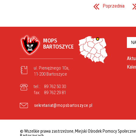
Poprzednia
MOPS
NA
BARTOSZYCE
Aktu
Kale
ul. Pieniężnego 10a,
11-200 Bartoszyce
tel.:
89 762 50 30
fax:
89 762 29 81
sekretariat@mopsbartoszyce.pl
© Wszelkie prawa zastrzeżone, Miejski Ośrodek Pomocy Społeczn
Bartoszycach