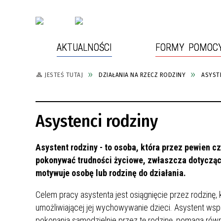
AKTUALNOŚCI
FORMY POMOC
JESTEŚ TUTAJ
DZIAŁANIA NA RZECZ RODZINY
ASYST
POMOC SPOŁECZNA
OCHRONA MAŁOLETNICH
REALIZOWANE PROJEKTY
KONTAKT
ŚWIAD
ASYST
ZREAL
DOKUM
Asystenci rodziny
PRZECIWDZIAŁANIE PRZEMOCY
DOMOWEJ
Asystent rodziny - to osoba, która przez pewien c
pokonywać trudności życiowe, zwłaszcza dotyczące 
motywuje osobę lub rodzinę do działania.
Celem pracy asystenta jest osiągnięcie przez rodzinę,
umożliwiającej jej wychowywanie dzieci. Asystent wsp
pokonania samodzielnie przez tę rodzinę, pomaga równ