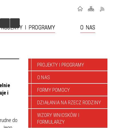
PROJEKTY I PROGRAMY
O NAS
RODZINY WSPIERAJĄCE
PROJEKTY I PROGRAMY
O NAS
elnie
FORMY POMOCY
je i
DZIAŁANIA NA RZECZ RODZINY
WZORY WNIOSKÓW I
trudne do
FORMULARZY
j. Jego