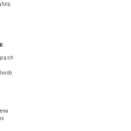
tucji,
ć:
ącą ich
chorób
enia
mi.