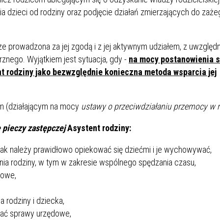
 dzieci od rodziny oraz podjęcie działań zmierzających do zaże
e prowadzona za jej zgodą i z jej aktywnym udziałem, z uwzględ
znego. Wyjątkiem jest sytuacja, gdy -
na mocy postanowienia 
nt rodziny jako bezwzględnie konieczna metoda wsparcia jej
ym (działającym na mocy
ustawy o przeciwdziałaniu przemocy w r
e pieczy zastępczej
Asystent rodziny:
jak należy prawidłowo opiekować się dziećmi i je wychowywać,
ia rodziny, w tym w zakresie wspólnego spędzania czasu,
mowe,
a rodziny i dziecka,
wiać sprawy urzędowe,