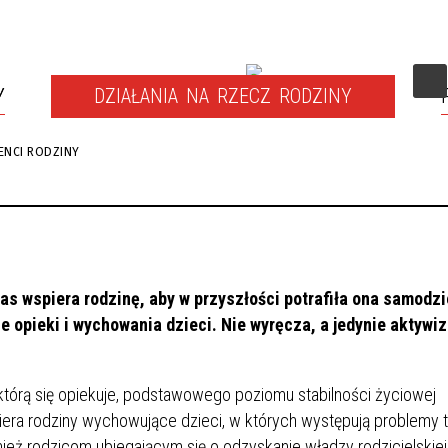
Y
DZIAŁANIA NA RZECZ RODZINY
ENCI RODZINY
CZENIA NA RZECZ RODZINY
ENCI RODZINY
IZOWANE PROJEKTY
ENTY ORGANIZACYJNE
DODATKI O CHARAKTERZE
PORADNIA KONSULTACYJNO-
OSŁONOWYM
TERAPEUTYCZNA
zas wspiera rodzinę, aby w przyszłości potrafiła ona samodzi
opieki i wychowania dzieci. Nie wyręcza, a jedynie aktywizu
 którą się opiekuje, podstawowego poziomu stabilności życiowej
iera rodziny wychowujące dzieci, w których występują problemy 
ież rodzicom ubiegającym się o odzyskanie władzy rodzicielskie