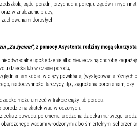
szkola, sądu, poradni, przychodni, policji, urzędów i innych insty
oraz w znalezieniu pracy,
mi zachowaniami dorosłych.
zin „Za życiem”,
z pomocy Asystenta rodziny mogą skorzysta
 i nieodwracalne upośledzenie albo nieuleczalną chorobę zagrażaj
woju dziecka lub w czasie porodu;
uwzględnieniem kobiet w ciąży powikłanej (występowanie różnych 
czego, niedoczynności tarczycy, itp., zagrożenia poronieniem, czy
h dziecko może umrzeć w trakcie ciąży lub porodu;
po porodzie na skutek wad wrodzonych;
dziecka z powodu: poronienia, urodzenia dziecka martwego, urodz
ka obarczonego wadami wrodzonymi albo śmiertelnymi schorzenia