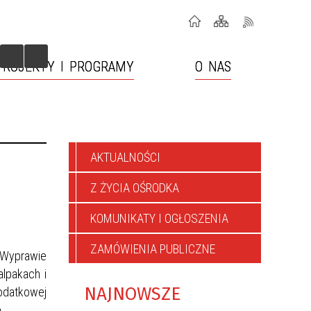
PROJEKTY I PROGRAMY
O NAS
RODZINY WSPIERAJĄCE
AKTUALNOŚCI
”
Z ŻYCIA OŚRODKA
KOMUNIKATY I OGŁOSZENIA
ZAMÓWIENIA PUBLICZNE
 Wyprawie
alpakach i
NAJNOWSZE
dodatkowej
.