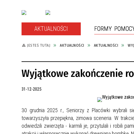
AKTUALNOŚCI
FORMY POMOC
JESTEŚ TUTAJ
AKTUALNOŚCI
AKTUALNOŚCI
WY
POMOC SPOŁECZNA
OCHRONA MAŁOLETNICH
REALIZOWANE PROJEKTY
KONTAKT
ŚWIAD
ASYST
ZREAL
DOKUM
Wyjątkowe zakończenie r
PRZECIWDZIAŁANIE PRZEMOCY
DOMOWEJ
31-12-2025
30 grudnia 2025 r., Seniorzy z Placówki wybrali 
towarzyszyła przepiękna, zimowa sceneria.
W trakci
odwiedzili zwierzęta - karmili je, przytulali i robil
atrakcji i własnoręcznie wykonać drewnianą bombkę. N