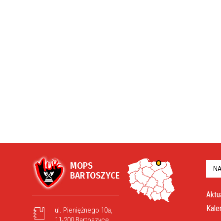
MOPS
NA
BARTOSZYCE
Aktu
Kale
ul. Pieniężnego 10a,
11-200 Bartoszyce