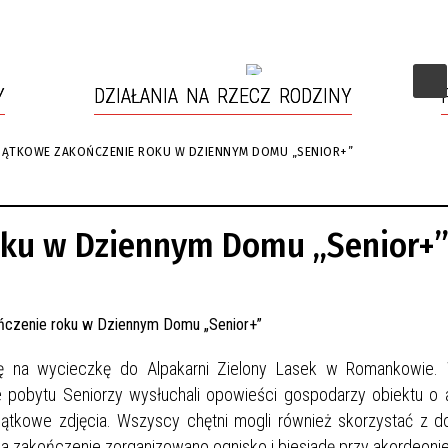
Y
DZIAŁANIA NA RZECZ RODZINY
JĄTKOWE ZAKOŃCZENIE ROKU W DZIENNYM DOMU „SENIOR+”
CZENIA NA RZECZ RODZINY
ENCI RODZINY
IZOWANE PROJEKTY
ENTY ORGANIZACYJNE
DODATKI O CHARAKTERZE
PORADNIA KONSULTACYJNO-
OSŁONOWYM
TERAPEUTYCZNA
oku w Dziennym Domu „Senior+
się na wycieczkę do Alpakarni Zielony Lasek w Romankowie.
e pobytu Seniorzy wysłuchali opowieści gospodarzy obiektu o 
i pamiątkowe zdjęcia. Wszyscy chętni mogli również skorzystać z 
a zakończenie zorganizowano ognisko i biesiadę przy akordeonie